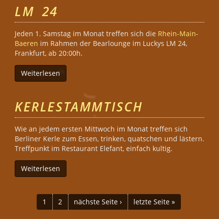
LM 24
Jeden 1. Samstag im Monat treffen sich die
Rhein-Main-
Baeren
im Rahmen der Bearlounge im Luckys LM 24,
Frankfurt, ab 20:00h.
Weiterlesen
über Bearlounge im Luckys LM 24
KERLESTAMMTISCH
Wie an jedem ersten Mittwoch im Monat treffen sich
Berliner Kerle zum Essen, trinken, quatschen und lästern.
Treffpunkt im Restaurant Elefant, einfach kultig.
Weiterlesen
über Kerlestammtisch
SEITEN
1
2
nächste Seite ›
letzte Seite »