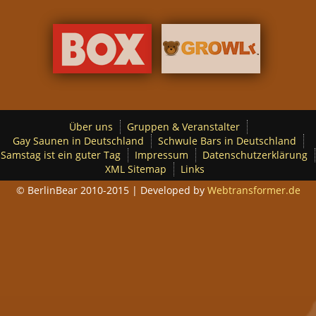
Über uns
Gruppen & Veranstalter
Gay Saunen in Deutschland
Schwule Bars in Deutschland
Samstag ist ein guter Tag
Impressum
Datenschutzerklärung
XML Sitemap
Links
© BerlinBear 2010-2015 | Developed by
Webtransformer.de