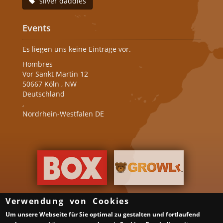
silver daddies
Events
Es liegen uns keine Einträge vor.
Hombres
Vor Sankt Martin 12
50667
Köln
,
NW
Deutschland
,
Nordrhein-Westfalen DE
Verwendung von Cookies
Um unsere Webseite für Sie optimal zu gestalten und fortlaufend
Über uns
Gruppen & Veranstalter