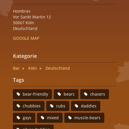
Hombres
Vor Sankt Martin 12
50667 Köln
Deutschland
GOOGLE MAP
Kategorie
Bar
Köln
Deutschland
Tags
bear-friendly
bears
chasers
chubbies
cubs
daddies
gays
mixed
muscle-bears