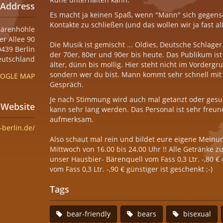
Address
Es macht ja keinen Spaß, wenn "Mann" sich gegens
Kontakte zu schließen (und das wollen wir ja fast all
ärenhöhle
r Allee 90
Die Musik ist gemischt ... Oldies, Deutsche Schlage
439 Berlin
der 70er, 80er und 90er bis heute. Das Publikum ist
eutschland
älter, dünn bis mollig. Hier steht nicht im Vorderg
sondern wer du bist. Mann kommt sehr schnell mit
OGLE MAP
Gespräch.
Je nach Stimmung wird auch mal getanzt oder gesu
Website
kann sehr lang werden. Das Personal ist sehr fre
aufmerksam.
berlin.de/
Also schaut mal rein und bildet eure eigene Meinu
Mittwoch von 16.00 bis 24.00 Uhr !! Alle Getränke zu
unser Hausbier- Bärenquell vom Fass 0,3 Ltr. -,80 
vom Fass 0,3 Ltr. -,90 € günstiger ist geschenkt ;-)
Tags
bear-friendly
bears
bisexual