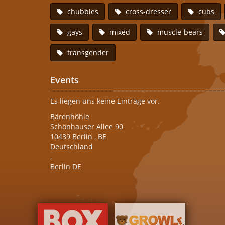
chubbies
cross-dresser
cubs
gays
mixed
muscle-bears
transgender
Events
Es liegen uns keine Einträge vor.
Bärenhöhle
Schönhauser Allee 90
10439
Berlin
,
BE
Deutschland
,
Berlin DE