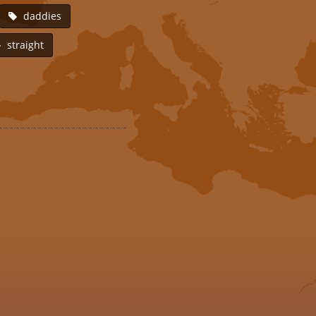
daddies
straight