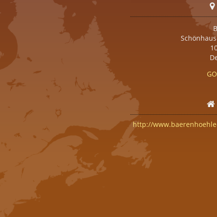
B
Schönhause
10
D
GO
http://www.baerenhoehle-