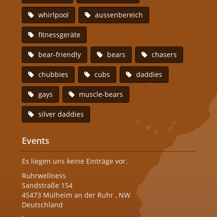
whirlpool
aussenbereich
fitnessgeräte
bear-friendly
bears
chasers
chubbies
cubs
daddies
gays
muscle-bears
silver daddies
Events
Es liegen uns keine Einträge vor.
Ruhrwellness
Sandstraße 154
45473
Mülheim an der Ruhr
,
NW
Deutschland
,