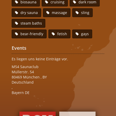
biosauna
cruising
dark room
dry sauna
massage
sling
steam baths
bear-friendly
fetish
gays
Events
Es liegen uns keine Einträge vor.
M54 Saunaclub
Müllerstr. 54
80469
München
,
BY
Deutschland
,
Bayern DE