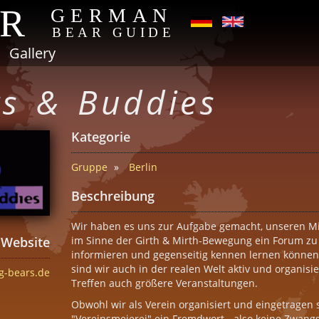
AR
GERMAN
BEAR GUIDE
Gallery
rs & Buddies
Kategorie
Gruppe
Berlin
Beschreibung
Wir haben es uns zur Aufgabe gemacht, unseren M
im Sinne der Girth & Mirth-Bewegung ein Forum zu 
Website
informieren und gegenseitig kennen lernen können
sind wir auch in der realen Welt aktiv und organis
g-bears.de
Treffen auch größere Veranstaltungen.
Obwohl wir als Verein organisiert und eingetragen s
"Vereinsmeierei" ein Fremdwort - also keine Zwan