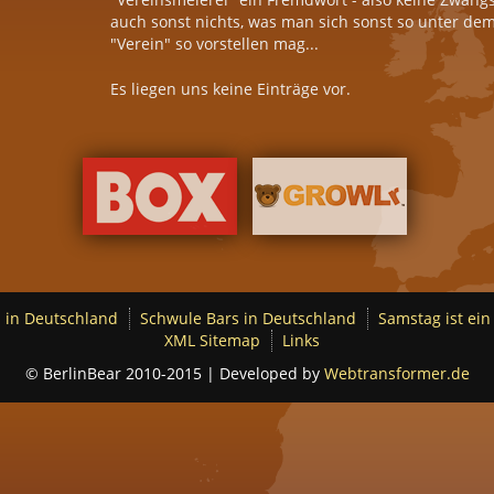
auch sonst nichts, was man sich sonst so unter de
"Verein" so vorstellen mag...
Es liegen uns keine Einträge vor.
 in Deutschland
Schwule Bars in Deutschland
Samstag ist ein
XML Sitemap
Links
© BerlinBear 2010-2015 | Developed by
Webtransformer.de