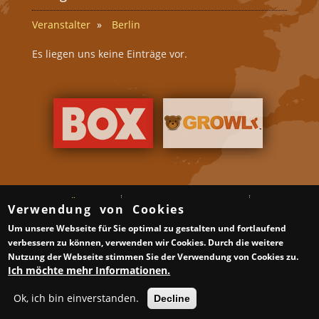
Veranstalter
Berlin
Es liegen uns keine Einträge vor.
Über uns
Gruppen & Veranstalter
Verwendung von Cookies
Gay Saunen in Deutschland
Schwule Bars in Deutschland
Um unsere Webseite für Sie optimal zu gestalten und fortlaufend
Samstag ist ein guter Tag
Impressum
Datenschutzerklärung
verbessern zu können, verwenden wir Cookies. Durch die weitere
XML Sitemap
Links
Nutzung der Webseite stimmen Sie der Verwendung von Cookies zu.
© BerlinBear 2010-2015 | Developed by
Webtransformer.de
Ich möchte mehr Informationen.
Ok, ich bin einverstanden.
Decline