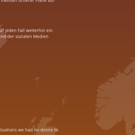
 meisten unserer Pläne auf
f jeden Fall weiterhin ein
 und der sozialen Medien
ituations we had no desire to