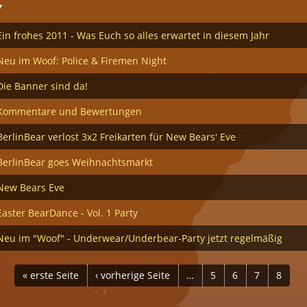
V
Ein frohes 2011 - Was Euch so alles erwartet in diesem Jahr
Neu im Woof: Police & Firemen Night
Die Banner sind da!
Kommentare und Bewertungen
BerlinBear verlost 3x2 Freikarten für New Bears' Eve
BerlinBear goes Weihnachtsmarkt
New Bears Eve
Easter BearDance - Vol. 1 Party
Neu im "Woof" - Underwear/Underbear-Party jetzt regelmäßig
« erste Seite
‹ vorherige Seite
…
5
6
7
8