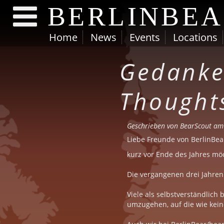
BERLINBE
Home
News
Events
Locations
Direkt zum Inhalt
Gedanke
Thought
Geschrieben von
BearScout
am 
Liebe Freunde von BerlinBea
kurz vor Ende des Jahres möc
Die vergangenen drei Jahre
Viele als selbstverständlich
umzugehen, auf die wie kein