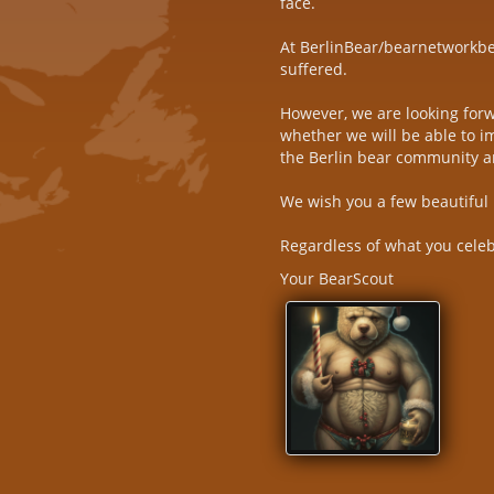
face.
At BerlinBear/bearnetworkber
suffered.
However, we are looking for
whether we will be able to i
the Berlin bear community a
We wish you a few beautiful h
Regardless of what you celeb
Your BearScout
SANTABEAR3