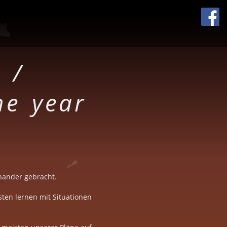
 /
he year
nander gebracht.
sten lernen mit Situationen