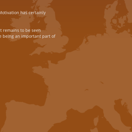
otivation has certainly
t remains to be seen
ue being an important part of