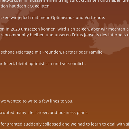
rnetworkberlin mussten einen Gang zurückschalten und haben die
tion hat doch arg gelitten.
icken wir jedoch mit mehr Optimismus und Vorfreude.
on in 2023 umsetzen können, wird sich zeigen, aber wir möchten au
 Bärencommunity bleiben und unseren Fokus jenseits des Internets
schöne Feiertage mit Freunden, Partner oder Familie.
hr feiert, bleibt optimistisch und versöhnlich.
 we wanted to write a few lines to you.
srupted many life, career, and business plans.
for granted suddenly collapsed and we had to learn to deal with s