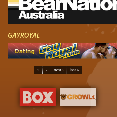
GAYROYAL
PAGES
1
2
next ›
last »