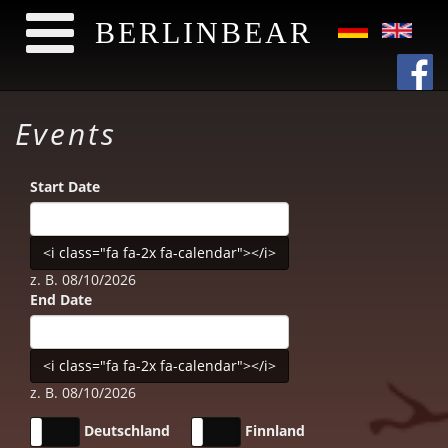
BERLINBEAR
Direkt zum Inhalt
Events
Start Date
Start Date
Datum
<i class="fa fa-2x fa-calendar"></i>
z. B. 08/10/2026
End Date
End Date
Datum
<i class="fa fa-2x fa-calendar"></i>
z. B. 08/10/2026
Deutschland
Finnland
on
on